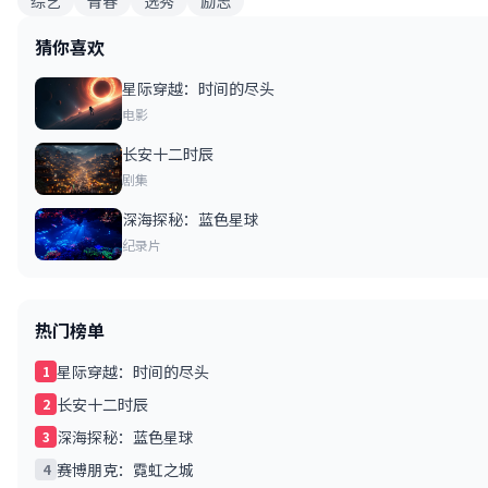
综艺
青春
选秀
励志
猜你喜欢
星际穿越：时间的尽头
电影
长安十二时辰
剧集
深海探秘：蓝色星球
纪录片
热门榜单
星际穿越：时间的尽头
1
长安十二时辰
2
深海探秘：蓝色星球
3
赛博朋克：霓虹之城
4