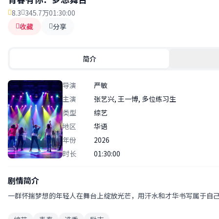
8.3
345.7万
01:30:00
收藏
分享
简介
导演
严敏
主演
张艺兴, 王一博, 多位练习生
类型
综艺
地区
华语
年份
2026
时长
01:30:00
剧情简介
一群怀揣梦想的年轻人在舞台上绽放光芒，用汗水和才华书写属于自