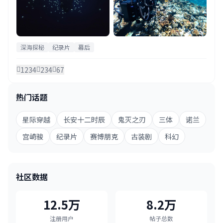
深海探秘
纪录片
幕后
1234
234
67
热门话题
星际穿越
长安十二时辰
鬼灭之刃
三体
诺兰
宫崎骏
纪录片
赛博朋克
古装剧
科幻
社区数据
12.5万
8.2万
注册用户
帖子总数