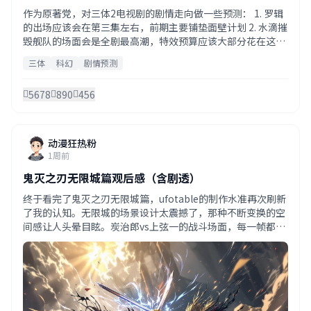
作为原著党，对三体2电视剧的剧情走向做一些预测： 1. 罗辑
的出场应该会在第三集左右，前期主要铺垫面壁计划 2. 水滴摧
毁舰队的场面会是全剧最高潮，特效预算应该大部分花在这里
3. 黑暗森林理论的揭示应该是倒数第二集的高潮 4. 最后罗辑与
三体
科幻
剧情预测
三体人的对峙，期待张鲁一的表演 整体来说，如果忠实原著，
这部剧有封神潜质。
5678
890
456
动漫狂热粉
1周前
鬼灭之刃无限城篇观后感（含剧透）
终于看完了鬼灭之刃无限城篇，ufotable的制作水准再次刷新
了我的认知。无限城的场景设计太震撼了，那种不断变换的空
间感让人头晕目眩。炭治郎vs上弦一的战斗场面，每一帧都可
以当壁纸。最感人的还是最后兄弟相认的片段，配上梶浦由记
的配乐，全场都在抽泣。