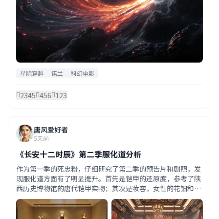
星际穿越
诺兰
科幻电影
2345
456
123
唐风爱好者
5天前
《长安十二时辰》第二季服化道分析
作为第一季的死忠粉，仔细研究了第二季的预告片和剧照，发
现服化道方面有了明显提升。首先是铠甲的还原度，参考了陕
西历史博物馆的唐代铠甲实物；其次是妆容，女性的花钿和发
髻更加考究；最后是场景，据说在横店新建了一个1:1的长安
城西市。制作团队的用心可见一斑。