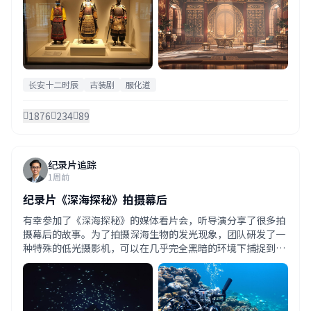
长安十二时辰
古装剧
服化道
1876
234
89
纪录片追踪
1周前
纪录片《深海探秘》拍摄幕后
有幸参加了《深海探秘》的媒体看片会，听导演分享了很多拍
摄幕后的故事。为了拍摄深海生物的发光现象，团队研发了一
种特殊的低光摄影机，可以在几乎完全黑暗的环境下捕捉到生
物发出的微弱光芒。最惊险的一次是在马里亚纳海沟，潜水器
突然失去了动力，在8000米深的海底停留了整整6个小时。