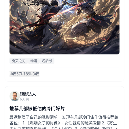
鬼灭之刃
动漫
观后感
4567
789
345
观影达人
6天前
推荐几部被低估的冷门好片
最近整理了自己的观影清单，发现有几部冷门佳作值得推荐给
各位： 1.《燃烧女子的肖像》- 女性视角的绝美爱情 2.《寄生
虫》之前的奉俊昊作品《杀人回忆》 3.《海边的曼彻斯特》-