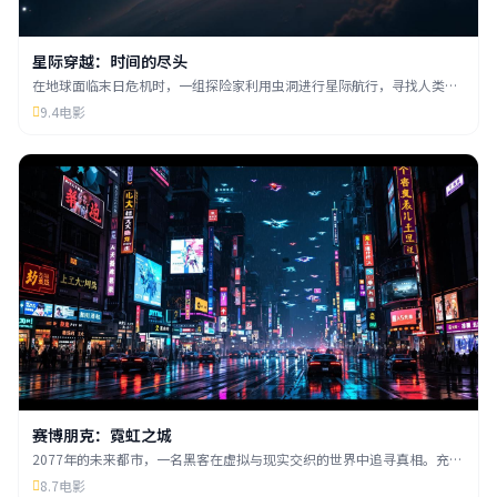
星际穿越：时间的尽头
在地球面临末日危机时，一组探险家利用虫洞进行星际航行，寻找人类的
新家园。诺兰执导的科幻史诗巨作。
9.4
电影
赛博朋克：霓虹之城
2077年的未来都市，一名黑客在虚拟与现实交织的世界中追寻真相。充满
霓虹灯光与高科技元素的视觉盛宴。
8.7
电影