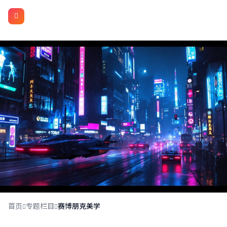
视野媒体11
赛博朋克美学
首页
专题栏目
赛博朋克美学
霓虹灯光、高科技与低生活的碰撞。从《银翼杀手》到《赛