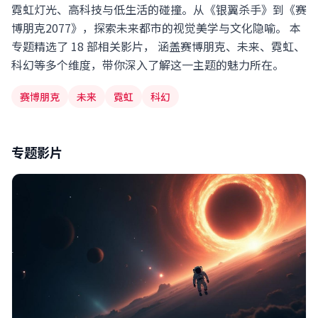
霓虹灯光、高科技与低生活的碰撞。从《银翼杀手》到《赛
博朋克2077》，探索未来都市的视觉美学与文化隐喻。
博朋克2077》，探索未来都市的视觉美学与文化隐喻。 本
18 部影片
34.6万
专题精选了 18 部相关影片， 涵盖赛博朋克、未来、霓虹、
科幻等多个维度，带你深入了解这一主题的魅力所在。
赛博朋克
未来
霓虹
科幻
专题影片